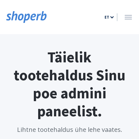
AVALEHT
ET
VÕIMALUSED
HINNAKIRI
BLOGI
Täielik
KONTAKT
tootehaldus Sinu
LOGI SISSE
poe admini
LOO KONTO
paneelist.
Lihtne tootehaldus ühe lehe vaates.