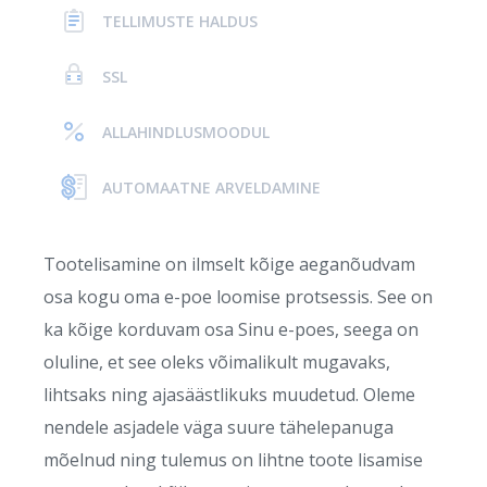
TELLIMUSTE HALDUS
SSL
ALLAHINDLUSMOODUL
AUTOMAATNE ARVELDAMINE
Tootelisamine on ilmselt kõige aeganõudvam
osa kogu oma e-poe loomise protsessis. See on
ka kõige korduvam osa Sinu e-poes, seega on
oluline, et see oleks võimalikult mugavaks,
lihtsaks ning ajasäästlikuks muudetud. Oleme
nendele asjadele väga suure tähelepanuga
mõelnud ning tulemus on lihtne toote lisamise