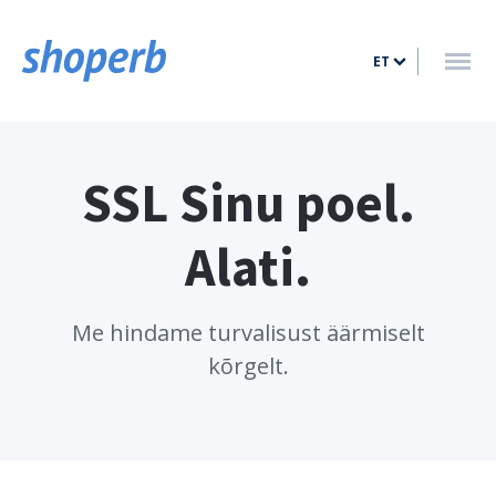
AVALEHT
ET
VÕIMALUSED
HINNAKIRI
BLOGI
SSL Sinu poel.
KONTAKT
Alati.
LOGI SISSE
LOO KONTO
Me hindame turvalisust äärmiselt
kõrgelt.