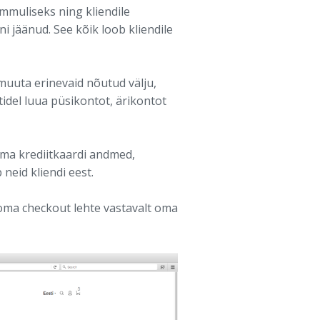
uliseks ning kliendile
i jäänud. See kõik loob kliendile
muuta erinevaid nõutud välju,
idel luua püsikontot, ärikontot
oma krediitkaardi andmed,
 neid kliendi eest.
 oma checkout lehte vastavalt oma