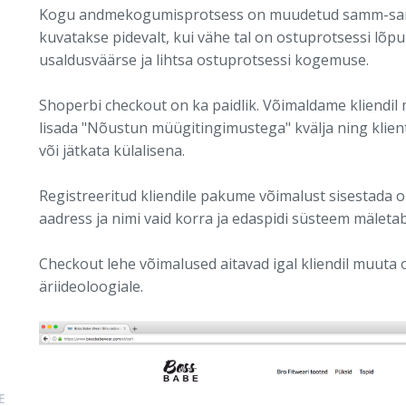
Kogu andmekogumisprotsess on muudetud samm-samm
kuvatakse pidevalt, kui vähe tal on ostuprotsessi lõpun
usaldusväärse ja lihtsa ostuprotsessi kogemuse.
Shoperbi checkout on ka paidlik. Võimaldame kliendil 
lisada "Nõustun müügitingimustega" kvälja ning klient
või jätkata külalisena.
Registreeritud kliendile pakume võimalust sisestada 
aadress ja nimi vaid korra ja edaspidi süsteem mäletab
Checkout lehe võimalused aitavad igal kliendil muuta
äriideoloogiale.
E