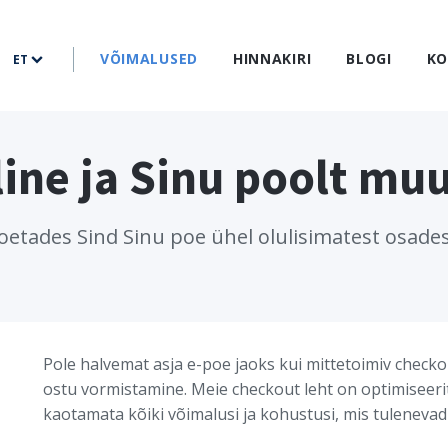
VÕIMALUSED
HINNAKIRI
BLOGI
K
ET
line ja Sinu poolt m
oetades Sind Sinu poe ühel olulisimatest osades
Pole halvemat asja e-poe jaoks kui mittetoimiv checko
ostu vormistamine. Meie checkout leht on optimiseerit
kaotamata kõiki võimalusi ja kohustusi, mis tuleneva