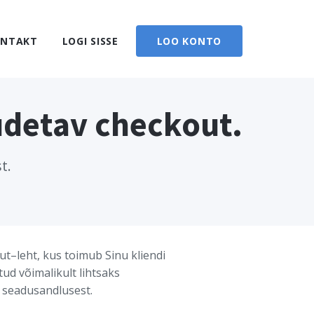
ONTAKT
LOGI SISSE
LOO KONTO
uudetav checkout.
t.
ut–leht, kus toimub Sinu kliendi
ud võimalikult lihtsaks
d seadusandlusest.