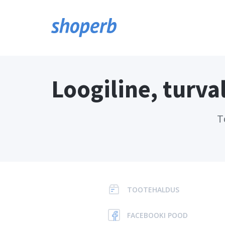
Loogiline, turva
T
TOOTEHALDUS
FACEBOOKI POOD